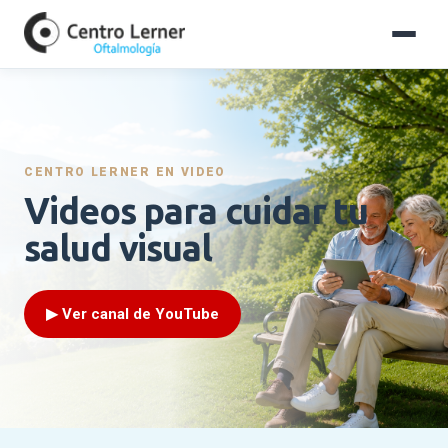
Saltar
al
contenido
principal
CENTRO LERNER EN VIDEO
Videos para cuidar tu
salud visual
▶ Ver canal de YouTube